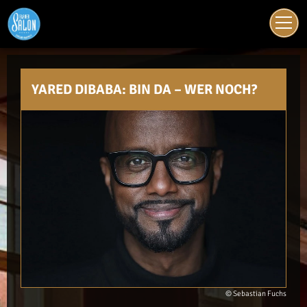
JOBS
YARED DIBABA: BIN DA – WER NOCH?
© Sebastian Fuchs