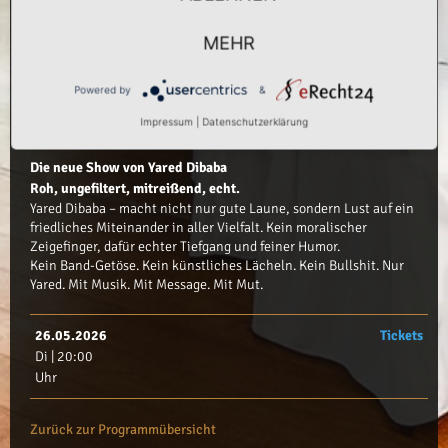
da, wo’s warm wird.
Diese Show ist mehr als Unterhaltung
MEHR
Sie ist ein Erlebnis. Ein Weckruf. Eine Einladung.
Du gehst raus – bewegt, beflügelt, bestärkt. Und Du denkst: Ich
Powered by
&
hab Bock, mich mit ihm auf den Weg zu machen. Eine Show für
alle, die gern lachen – und mehr als platte Witze wollen.
Impressum
|
Datenschutzerklärung
Die neue Show von Yared Dibaba
Roh, ungefiltert, mitreißend, echt.
Yared Dibaba – macht nicht nur gute Laune, sondern Lust auf ein
friedliches Miteinander in aller Vielfalt. Kein moralischer
Zeigefinger, dafür echter Tiefgang und feiner Humor.
Kein Band-Getöse. Kein künstliches Lächeln. Kein Bullshit. Nur
Yared. Mit Musik. Mit Message. Mit Mut.
26.05.2026
Tickets
Di | 20:00
Uhr
Zurück zur Programmübersicht