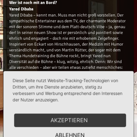
Wer ist noch mit an Bord?
Yared Dibaba
Yared Dibaba – kennt man. Muss man nicht groß vorstellen. Der
sympathische Entertainer aus dem TV, der charmante Moderator
mit der sonoren Stimme und dem Platt-deutsch-Vibe – ja, genau
der! In seiner neuen Show ist er persönlich und pointiert sowie
ehrlich und engagiert – doch nie mit erhobenem Zeigefinger.
Inspiriert von Eckart von Hirschhausen, der Medizin mit Humor
verständlich macht, und von Martin Rütter, der sogar mit dem
Thema Hundetraining die Bühne rockt, bringt Yared nun
Diversität auf die Bühne – klug, witzig, ehrlich. Denn: Wir sind
alle verschieden – aber wir teilen etwas zutiefst menschliches:
Den Wunsch, dazuzugehören.
Diese Seite nutzt Website-Tracking-Technologien von
Von Oromia bis Ostfriesland
Dritten, um ihre Dienste anzubieten, stetig zu
Vom Flüchtlingskind zum Fernsehstar. Vom Entertainer zum
verbessern und Werbung entsprechend den Interessen
Empowerment-Coach
der Nutzer anzuzeigen.
Yared Dibaba hat einiges durchlebt – und genau das bringt er
jetzt auf die Bühne. Er erzählt von seiner Flucht, vom Ankommen,
vom Fremdsein – und vom Wiederfinden. Sein Bruder? Immer an
AKZEPTIEREN
seiner Seite. Der Humor? Sein Überlebenswerkzeug. Die
Hoffnung? Niemals verloren. Er spricht Afaan Oromo, Deutsch
und Platt – und trifft damit mitten ins Herz. Da, wo’s weh tut. Und
ABLEHNEN